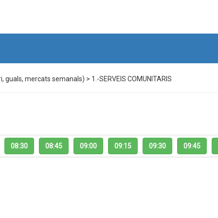
 guals, mercats semanals) > 1.-SERVEIS COMUNITARIS
08:30
08:45
09:00
09:15
09:30
09:45