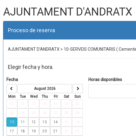
AJUNTAMENT D'ANDRATX
Proceso de reserva
AJUNTAMENT D'ANDRATX > 10-SERVEIS COMUNITARIS ( Cementiri,
Elegir fecha y hora.
Fecha
Horas disponibles
August 2026
Mon
Tue
Wed
Thu
Fri
Sat
Sun
27
28
29
30
31
01
02
03
04
05
06
07
08
09
10
11
12
13
14
15
16
17
18
19
20
21
22
23