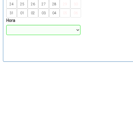
24
25
26
27
28
29
30
31
01
02
03
04
05
06
Hora