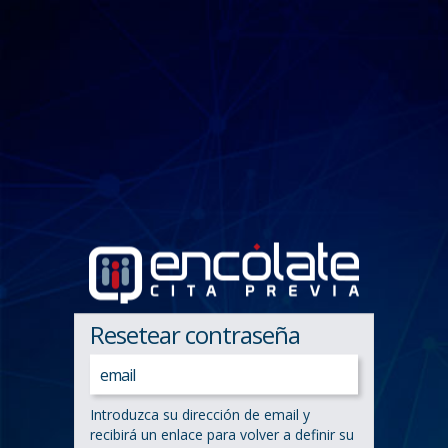
Resetear contraseña
Introduzca su dirección de email y
recibirá un enlace para volver a definir su